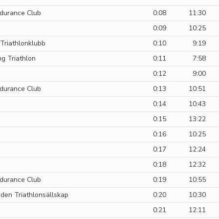
durance Club
0:08
11:30
0:09
10:25
 Triathlonklubb
0:10
9:19
ng Triathlon
0:11
7:58
0:12
9:00
durance Club
0:13
10:51
0:14
10:43
0:15
13:22
0:16
10:25
0:17
12:24
0:18
12:32
durance Club
0:19
10:55
aden Triathlonsällskap
0:20
10:30
0:21
12:11