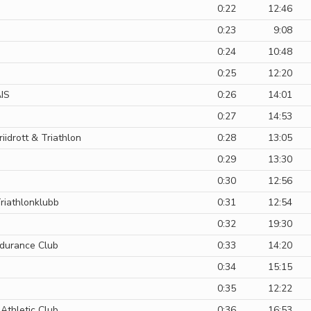
0:22
12:46
0:23
9:08
0:24
10:48
0:25
12:20
IS
0:26
14:01
0:27
14:53
riidrott & Triathlon
0:28
13:05
0:29
13:30
0:30
12:56
riathlonklubb
0:31
12:54
0:32
19:30
durance Club
0:33
14:20
0:34
15:15
0:35
12:22
Athletic Club
0:36
16:53