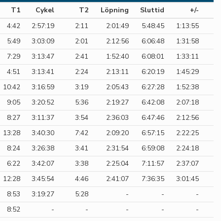
T1
Cykel
T2
Löpning
Sluttid
+/-
4:42
2:57:19
2:11
2:01:49
5:48:45
1:13:55
5:49
3:03:09
2:01
2:12:56
6:06:48
1:31:58
7:29
3:13:47
2:41
1:52:40
6:08:01
1:33:11
4:51
3:13:41
2:24
2:13:11
6:20:19
1:45:29
10:42
3:16:59
3:19
2:05:43
6:27:28
1:52:38
9:05
3:20:52
5:36
2:19:27
6:42:08
2:07:18
8:27
3:11:37
3:54
2:36:03
6:47:46
2:12:56
13:28
3:40:30
7:42
2:09:20
6:57:15
2:22:25
8:24
3:26:38
3:41
2:31:54
6:59:08
2:24:18
6:22
3:42:07
3:38
2:25:04
7:11:57
2:37:07
12:28
3:45:54
4:46
2:41:07
7:36:35
3:01:45
8:53
3:19:27
5:28
-
-
-
8:52
-
-
-
-
-