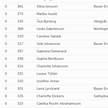
0
361
Stina Jonsson
Bauer En
0
373
Marika Aurell
0
335
Åsa Byrskog
Alingsås
0
369
Linda Gabrielsson
Norrköpi
0
319
Caroline Gimdal
0
317
Anki Johansson
Bauer En
0
357
Gabriela Demeneck
0
338
Sophia Bertilsson
0
314
Charlotte Johansson
0
332
Louise Tollén
0
320
Josefine Anner
0
301
Lena Lyrstrand
Bauer En
0
325
Charlotte Dickens
Saltsjöb
0
323
Camilla Rosén Abrahamsson