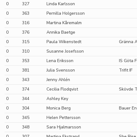
0
327
Linda Karlsson
0
363
Pernilla Holgersson
0
316
Martina Kåremalm
0
376
Annika Baetge
0
315
Paula Wikenstedt
Gränna A
0
310
Susanne Josefsson
0
353
Lena Eriksson
IS Göta F
0
381
Julia Svensson
Trifit IF
0
343
Jenny Ahlén
0
374
Cecilia Flodqvist
Skövde T
0
344
Ashley Key
0
304
Monica Berg
Bauer En
0
345
Helen Pettersson
0
348
Sara Hjalmarsson
0
307
Martina Ekstrand
She Rise 