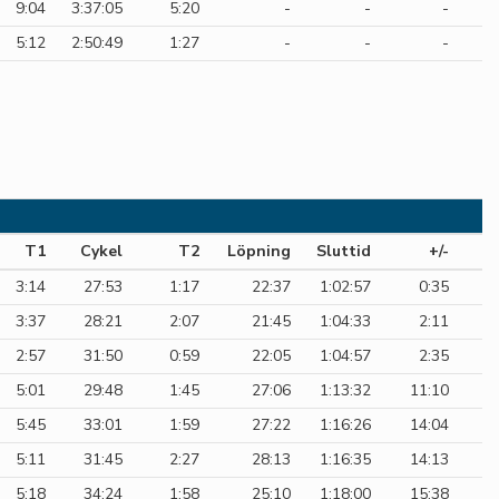
9:04
3:37:05
5:20
-
-
-
5:12
2:50:49
1:27
-
-
-
T1
Cykel
T2
Löpning
Sluttid
+/-
3:14
27:53
1:17
22:37
1:02:57
0:35
3:37
28:21
2:07
21:45
1:04:33
2:11
2:57
31:50
0:59
22:05
1:04:57
2:35
5:01
29:48
1:45
27:06
1:13:32
11:10
5:45
33:01
1:59
27:22
1:16:26
14:04
5:11
31:45
2:27
28:13
1:16:35
14:13
5:18
34:24
1:58
25:10
1:18:00
15:38