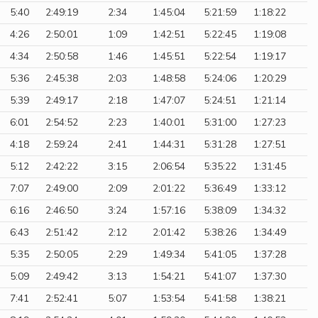
5:40
2:49:19
2:34
1:45:04
5:21:59
1:18:22
4:26
2:50:01
1:09
1:42:51
5:22:45
1:19:08
4:34
2:50:58
1:46
1:45:51
5:22:54
1:19:17
5:36
2:45:38
2:03
1:48:58
5:24:06
1:20:29
5:39
2:49:17
2:18
1:47:07
5:24:51
1:21:14
6:01
2:54:52
2:23
1:40:01
5:31:00
1:27:23
4:18
2:59:24
2:41
1:44:31
5:31:28
1:27:51
5:12
2:42:22
3:15
2:06:54
5:35:22
1:31:45
7:07
2:49:00
2:09
2:01:22
5:36:49
1:33:12
6:16
2:46:50
3:24
1:57:16
5:38:09
1:34:32
6:43
2:51:42
2:12
2:01:42
5:38:26
1:34:49
5:35
2:50:05
2:29
1:49:34
5:41:05
1:37:28
5:09
2:49:42
3:13
1:54:21
5:41:07
1:37:30
7:41
2:52:41
5:07
1:53:54
5:41:58
1:38:21