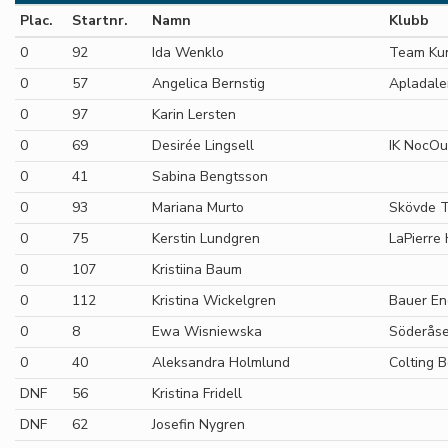
Plac.
Startnr.
Namn
Klubb
0
92
Ida Wenklo
Team Kun
0
57
Angelica Bernstig
Apladale
0
97
Karin Lersten
0
69
Desirée Lingsell
IK NocOu
0
41
Sabina Bengtsson
0
93
Mariana Murto
Skövde T
0
75
Kerstin Lundgren
LaPierre 
0
107
Kristiina Baum
0
112
Kristina Wickelgren
Bauer En
0
8
Ewa Wisniewska
Söderåse
0
40
Aleksandra Holmlund
Colting 
DNF
56
Kristina Fridell
DNF
62
Josefin Nygren