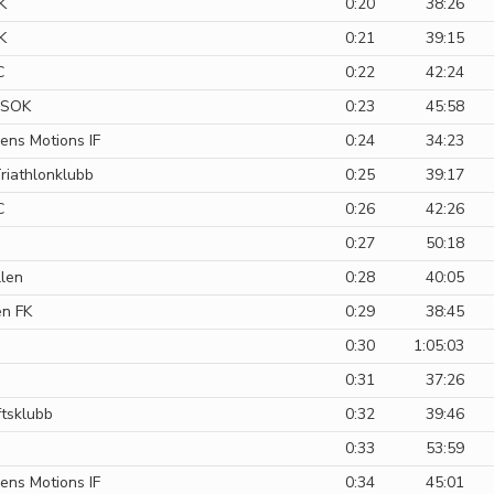
K
0:20
38:26
K
0:21
39:15
C
0:22
42:24
y SOK
0:23
45:58
ens Motions IF
0:24
34:23
riathlonklubb
0:25
39:17
C
0:26
42:26
0:27
50:18
len
0:28
40:05
n FK
0:29
38:45
0:30
1:05:03
0:31
37:26
ftsklubb
0:32
39:46
0:33
53:59
ens Motions IF
0:34
45:01