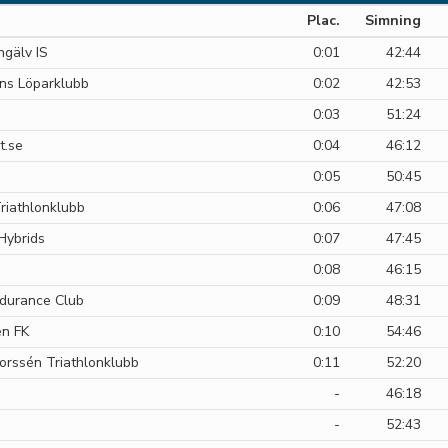
Plac.
Simning
gälv IS
0:01
42:44
ns Löparklubb
0:02
42:53
0:03
51:24
t.se
0:04
46:12
0:05
50:45
riathlonklubb
0:06
47:08
Hybrids
0:07
47:45
0:08
46:15
durance Club
0:09
48:31
n FK
0:10
54:46
Borssén Triathlonklubb
0:11
52:20
-
46:18
-
52:43