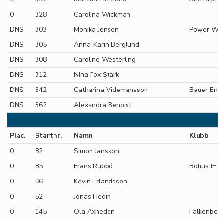
0
328
Carolina Wickman
DNS
303
Monika Jensen
Power Wo
DNS
305
Anna-Karin Berglund
DNS
308
Caroline Westerling
DNS
312
Nina Fox Stark
DNS
342
Catharina Videmansson
Bauer En
DNS
362
Alexandra Benoist
Plac.
Startnr.
Namn
Klubb
0
82
Simon Jansson
0
85
Frans Rubbó
Bohus IF
0
66
Kevin Erlandsson
0
52
Jonas Hedin
0
145
Ola Axheden
Falkenbe