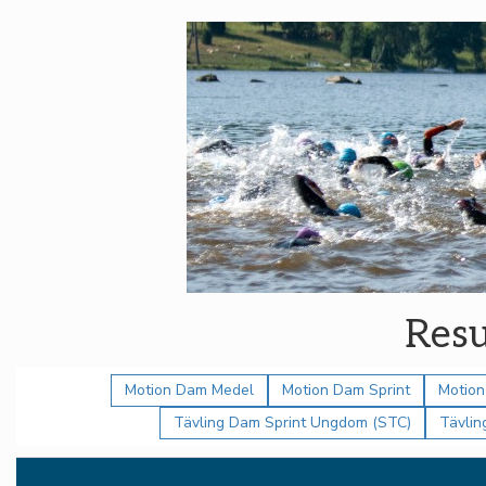
Resu
Motion Dam Medel
Motion Dam Sprint
Motion
Tävling Dam Sprint Ungdom (STC)
Tävlin