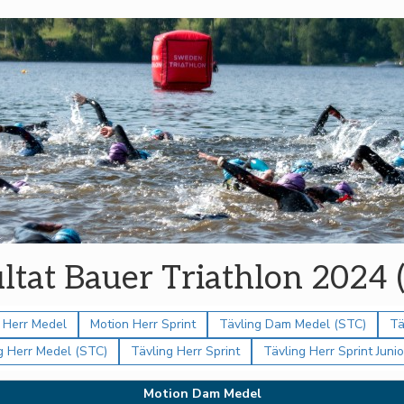
ltat Bauer Triathlon 2024 
 Herr Medel
Motion Herr Sprint
Tävling Dam Medel (STC)
Tä
g Herr Medel (STC)
Tävling Herr Sprint
Tävling Herr Sprint Juni
Motion Dam Medel