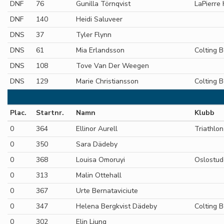
DNF
76
Gunilla Törnqvist
LaPierre 
DNF
140
Heidi Saluveer
DNS
37
Tyler Flynn
DNS
61
Mia Erlandsson
Colting 
DNS
108
Tove Van Der Weegen
DNS
129
Marie Christiansson
Colting 
Plac.
Startnr.
Namn
Klubb
0
364
Ellinor Aurell
Triathlon
0
350
Sara Dädeby
0
368
Louisa Omoruyi
Oslostud
0
313
Malin Ottehall
0
367
Urte Bernataviciute
0
347
Helena Bergkvist Dädeby
Colting 
0
302
Elin Ljung