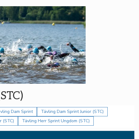
(STC)
vling Dam Sprint
Tävling Dam Sprint Junior (STC)
or (STC)
Tävling Herr Sprint Ungdom (STC)