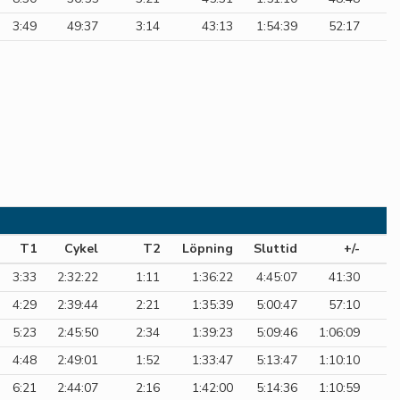
3:49
49:37
3:14
43:13
1:54:39
52:17
T1
Cykel
T2
Löpning
Sluttid
+/-
3:33
2:32:22
1:11
1:36:22
4:45:07
41:30
4:29
2:39:44
2:21
1:35:39
5:00:47
57:10
5:23
2:45:50
2:34
1:39:23
5:09:46
1:06:09
4:48
2:49:01
1:52
1:33:47
5:13:47
1:10:10
6:21
2:44:07
2:16
1:42:00
5:14:36
1:10:59