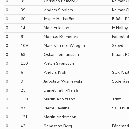
0
35
Christian Bemervik
Kalmar C
0
39
Anders Sjöblom
Kalmar C
0
60
Jesper Hedström
Blääst R
0
14
Mats Eriksson
IF Hallb
0
91
Magnus Bremefors
Färjestad
0
109
Mark Van der Weegen
Skövde T
0
59
Oskar Hermansson
Blääst R
0
110
Anton Svensson
0
6
Anders Krok
SOK Knal
0
9
Jaroslaw Wisniewski
Söderåse
0
25
Daniel Fathi-Najafi
0
119
Martin Adolfsson
Trifit IF
0
83
Pierre Lavaine
SKF Frilu
0
121
Martin Andersson
0
42
Sebastian Berg
Färjestad