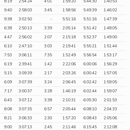
8:19
2:54:24
4:01
1:59:20
5:44:30
1:40:53
9:40
2:58:03
3:45
1:58:56
5:49:39
1:46:02
9:38
3:02:50
-
5:51:16
5:51:16
1:47:39
6:38
2:50:13
3:39
2:05:14
5:51:42
1:48:05
4:47
2:56:02
2:07
2:15:18
5:52:37
1:49:00
6:10
2:47:10
3:03
2:19:41
5:55:21
1:51:44
7:53
3:06:11
7:35
1:52:49
5:56:54
1:53:17
6:19
2:39:41
1:42
2:22:06
6:00:06
1:56:29
5:15
3:09:39
2:17
2:03:26
6:00:42
1:57:05
6:09
3:07:39
3:24
2:06:45
6:02:42
1:59:05
7:17
3:00:37
3:28
1:46:19
6:02:44
1:59:07
6:43
3:07:12
3:38
2:10:31
6:05:30
2:01:53
8:08
3:07:35
6:57
2:05:44
6:08:10
2:04:33
8:21
3:06:33
2:30
1:57:20
6:08:43
2:05:06
9:00
3:07:13
2:45
2:11:46
6:15:45
2:12:08