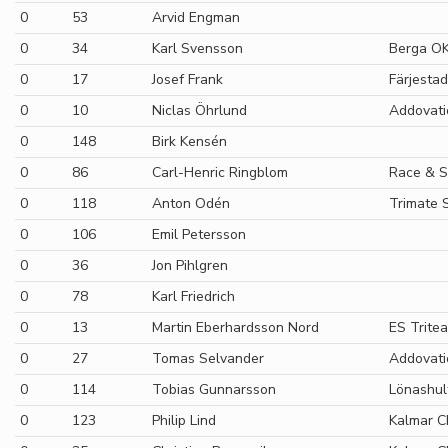
0
53
Arvid Engman
0
34
Karl Svensson
Berga O
0
17
Josef Frank
Färjestad
0
10
Niclas Öhrlund
Addovati
0
148
Birk Kensén
0
86
Carl-Henric Ringblom
Race & S
0
118
Anton Odén
Trimate 
0
106
Emil Petersson
0
36
Jon Pihlgren
0
78
Karl Friedrich
0
13
Martin Eberhardsson Nord
ES Trite
0
27
Tomas Selvander
Addovati
0
114
Tobias Gunnarsson
Lönashul
0
123
Philip Lind
Kalmar C