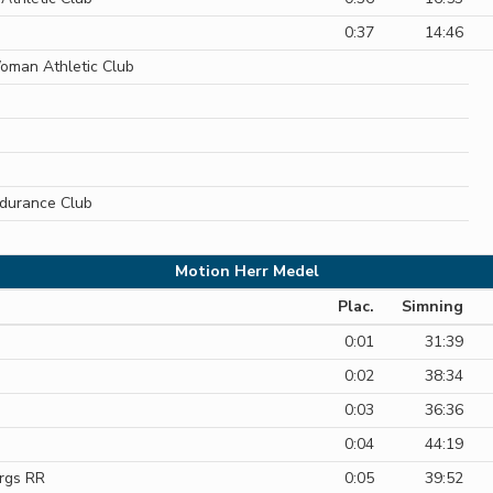
0:37
14:46
man Athletic Club
durance Club
Motion Herr Medel
Plac.
Simning
0:01
31:39
0:02
38:34
0:03
36:36
0:04
44:19
rgs RR
0:05
39:52