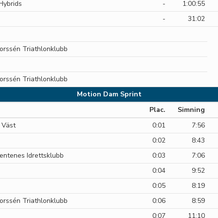
Hybrids
-
1:00:55
-
31:02
Borssén Triathlonklubb
Borssén Triathlonklubb
Motion Dam Sprint
Plac.
Simning
 Väst
0:01
7:56
0:02
8:43
entenes Idrettsklubb
0:03
7:06
0:04
9:52
0:05
8:19
Borssén Triathlonklubb
0:06
8:59
0:07
11:10