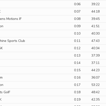
0:06
39:22
K
0:07
44:18
ens Motions IF
0:08
39:45
on
0:09
41:51
0:10
40:30
hine Sports Club
0:11
47:43
SK
0:12
40:34
0:13
37:39
0:14
37:11
0:15
44:23
am
0:16
36:07
on
0:17
53:22
ts GoIF
0:18
48:42
K
0:19
42:35