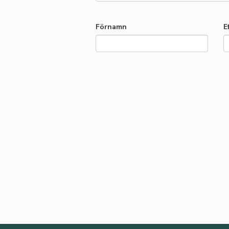
Förnamn
E