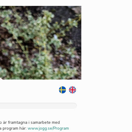
p är framtagna i samarbete med
la program här:
www.jogg.se/Program