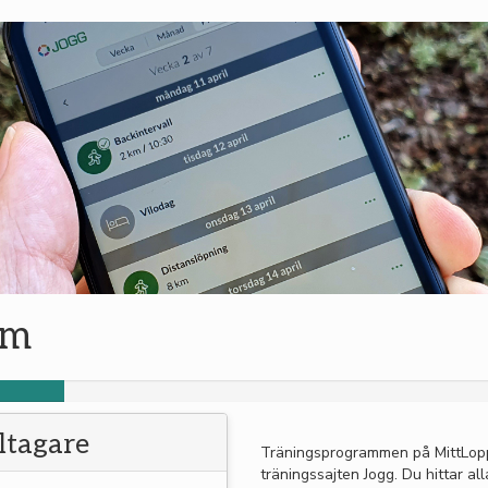
am
eltagare
Träningsprogrammen på MittLop
träningssajten Jogg. Du hittar al