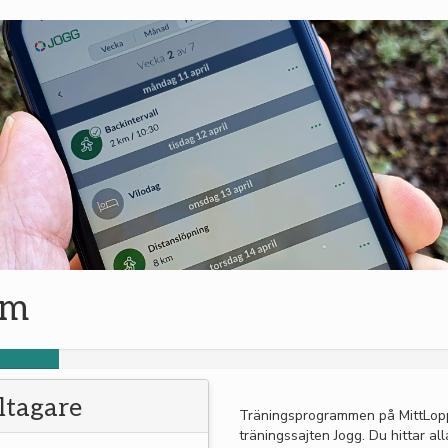
am
eltagare
Träningsprogrammen på MittLop
träningssajten Jogg. Du hittar al