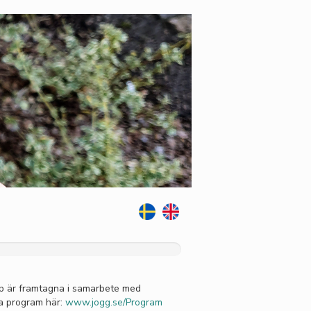
p är framtagna i samarbete med
la program här:
www.jogg.se/Program