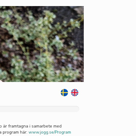
p är framtagna i samarbete med
la program här:
www.jogg.se/Program