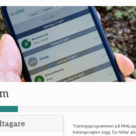
am
eltagare
Träningsprogrammen på MittLop
träningssajten Jogg. Du hittar al