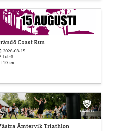
pning
Brändö Coast Run
2026-08-15
Luleå
10 km
athlon
Västra Ämtervik Triathlon