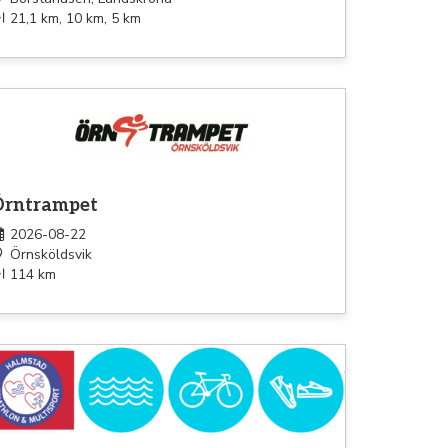
21,1 km, 10 km, 5 km
kel
Örntrampet
2026-08-22
Örnsköldsvik
114 km
athlon