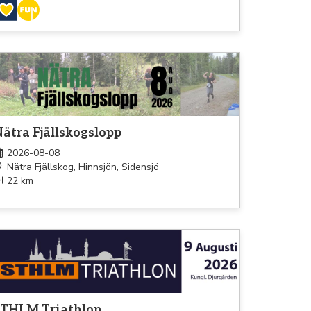
pning
ätra Fjällskogslopp
2026-08-08
Nätra Fjällskog, Hinnsjön, Sidensjö
22 km
athlon
STHLM Triathlon