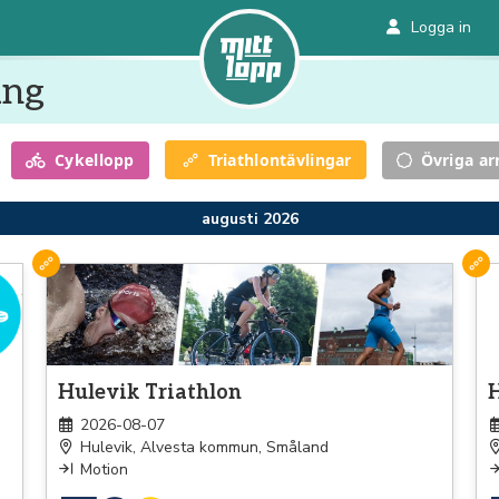
Logga in
ang
Cykel
lopp
Övriga a
Triathlon
tävlingar
augusti 2026
Triathlon
Tri
Hulevik Triathlon
H
2026-08-07
Hulevik, Alvesta kommun, Småland
Motion