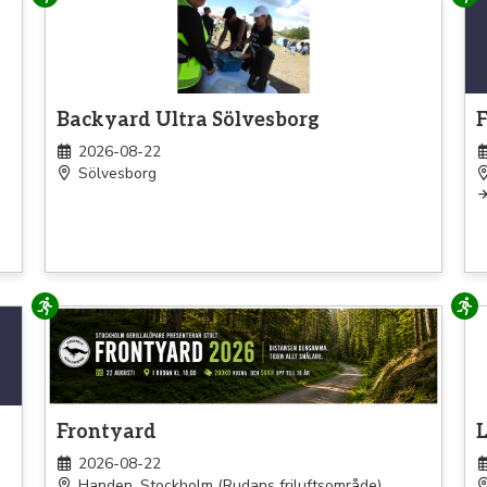
Löpning
Lö
Backyard Ultra Sölvesborg
2026-08-22
Sölvesborg
Löpning
Lö
Frontyard
2026-08-22
Handen, Stockholm (Rudans friluftsområde)