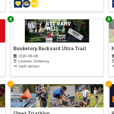
Löpning
Lö
Bunketorp Backyard Ultra Trail
N
2026-08-08
Lindome, Göteborg
Valfri distans
Triathlon
Tri
Umeå Triathlon