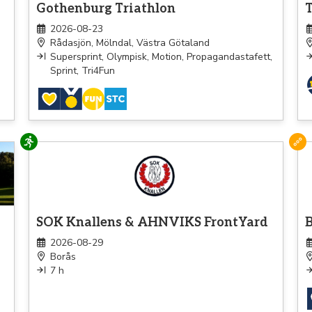
Gothenburg Triathlon
T
2026-08-23
Rådasjön, Mölndal, Västra Götaland
Supersprint, Olympisk, Motion, Propagandastafett,
Sprint, Tri4Fun
Löpning
Tri
SOK Knallens & AHNVIKS FrontYard
B
2026-08-29
Borås
7 h