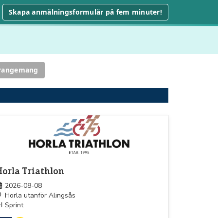
Skapa anmälningsformulär på fem minuter!
rrangemang
athlon
orla Triathlon
2026-08-08
Horla utanför Alingsås
Sprint