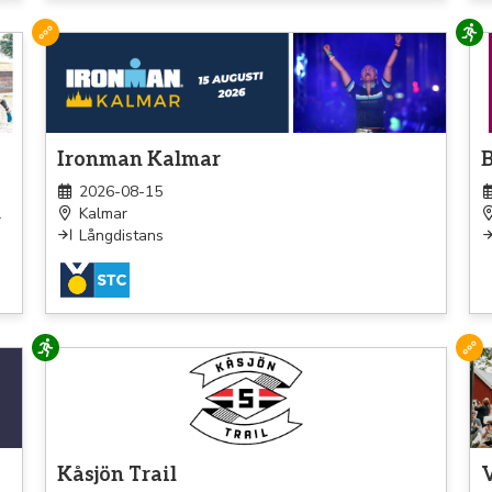
Triathlon
Lö
Ironman Kalmar
2026-08-15
l
Kalmar
Långdistans
Löpning
Tri
Kåsjön Trail