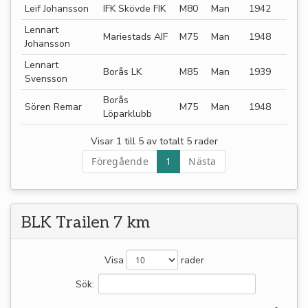
Leif Johansson
IFK Skövde FIK
M80
Man
1942
Lennart
Mariestads AIF
M75
Man
1948
Johansson
Lennart
Borås LK
M85
Man
1939
Svensson
Borås
Sören Remar
M75
Man
1948
Löparklubb
Visar 1 till 5 av totalt 5 rader
Föregående
1
Nästa
BLK Trailen 7 km
Visa
rader
Sök: