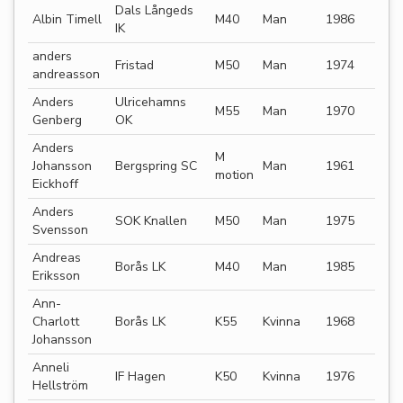
Dals Långeds
Albin Timell
M40
Man
1986
IK
anders
Fristad
M50
Man
1974
andreasson
Anders
Ulricehamns
M55
Man
1970
Genberg
OK
Anders
M
Johansson
Bergspring SC
Man
1961
motion
Eickhoff
Anders
SOK Knallen
M50
Man
1975
Svensson
Andreas
Borås LK
M40
Man
1985
Eriksson
Ann-
Charlott
Borås LK
K55
Kvinna
1968
Johansson
Anneli
IF Hagen
K50
Kvinna
1976
Hellström