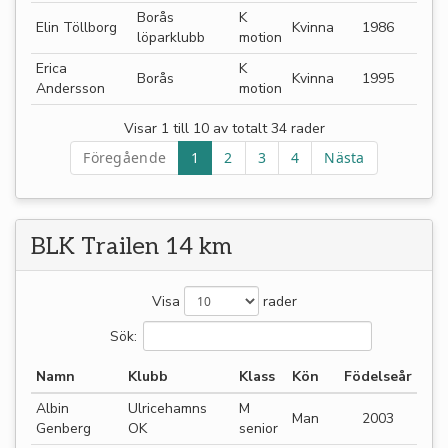
Borås
K
Elin Töllborg
Kvinna
1986
löparklubb
motion
Erica
K
Borås
Kvinna
1995
Andersson
motion
Visar 1 till 10 av totalt 34 rader
Föregående
1
2
3
4
Nästa
BLK Trailen 14 km
Visa
rader
Sök:
Namn
Klubb
Klass
Kön
Födelseår
Albin
Ulricehamns
M
Man
2003
Genberg
OK
senior