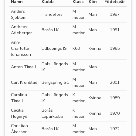
Namn
Klubb
Klass
Kön
Födelseår
Anders
M
Frändefors
Man
1987
Sjöblom
motion
Andreas
M
Borås LK
Man
1991
Atleberger
motion
Ann-
Charlotte
Lidköpings IS
K60
Kvinna
1965
Johansson
Dals Långeds
M
Anton Timell
Man
IK
motion
M
Carl Kronblad
Bergspring SC
Man
2001
motion
Carolina
Dals Långeds
K
Kvinna
1989
Timell
IK
motion
Cecilia
Borås
K
Kvinna
1970
Högeryd
Löparklubb
motion
Christian
M
Borås LK
Man
1972
Åkesson
motion