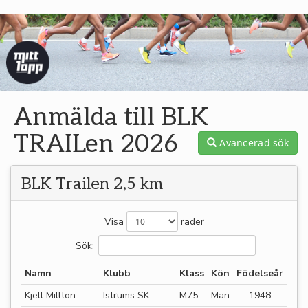
Anmälda till BLK
TRAILen 2026
Avancerad sök
BLK Trailen 2,5 km
Visa
rader
Sök:
Namn
Klubb
Klass
Kön
Födelseår
Kjell Millton
Istrums SK
M75
Man
1948