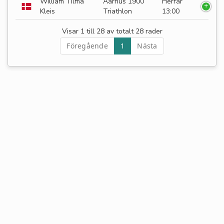
William Tilma
Aarhus 1900
Herrar
Kleis
Triathlon
13:00
Visar 1 till 28 av totalt 28 rader
Föregående
1
Nästa