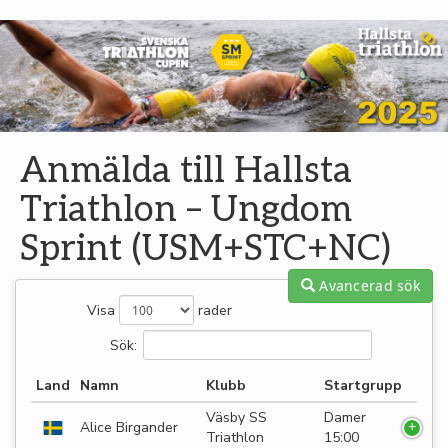
Anmälda till Hallsta
Triathlon – Ungdom
Sprint (USM+STC+NC)
Avancerad sök
Visa
rader
Sök:
Land
Namn
Klubb
Startgrupp
Väsby SS
Damer
Alice Birgander
Triathlon
15:00