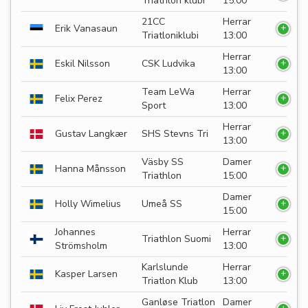
Triathlon klubi
15:00
21CC
Herrar
Erik Vanasaun
Triatloniklubi
13:00
Herrar
Eskil Nilsson
CSK Ludvika
13:00
Team LeWa
Herrar
Felix Perez
Sport
13:00
Herrar
Gustav Langkær
SHS Stevns Tri
13:00
Väsby SS
Damer
Hanna Månsson
Triathlon
15:00
Damer
Holly Wimelius
Umeå SS
15:00
Johannes
Herrar
Triathlon Suomi
Strömsholm
13:00
Karlslunde
Herrar
Kasper Larsen
Triatlon Klub
13:00
Ganløse Triatlon
Damer