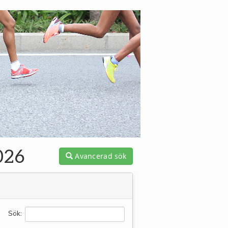
026
Avancerad sök
Sök: