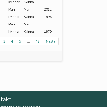
Kvinnor
Kvinna
Män
Man
2012
Kvinnor
Kvinna
1996
Män
Man
Kvinnor
Kvinna
1979
3
4
5
…
18
Nästa
takt
nformation om loppet besök