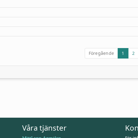
Föregående
1
2
Våra tjänster
Kon
För i