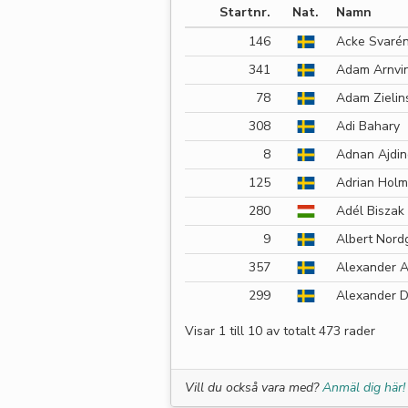
Startnr.
Nat.
Namn
146
Acke Svaré
341
Adam Arnvi
78
Adam Zielin
308
Adi Bahary
8
Adnan Ajdin
125
Adrian Holm
280
Adél Biszak
9
Albert Nord
357
Alexander A
299
Alexander D
Visar 1 till 10 av totalt 473 rader
Vill du också vara med?
Anmäl dig här!