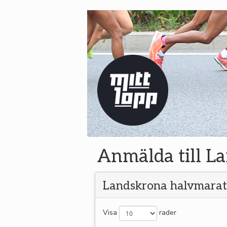
Anmälda till 
Landskrona halvmara
Visa
rader