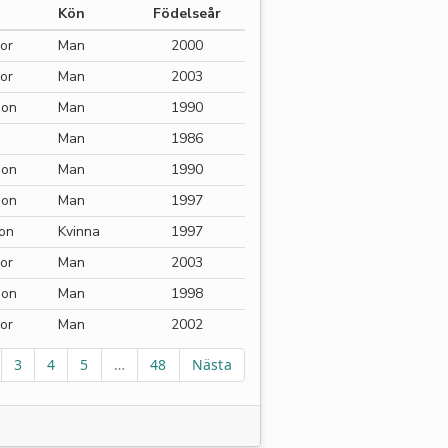
Kön
Födelseår
or
Man
2000
or
Man
2003
ion
Man
1990
Man
1986
ion
Man
1990
ion
Man
1997
ion
Kvinna
1997
or
Man
2003
ion
Man
1998
or
Man
2002
3
4
5
…
48
Nästa