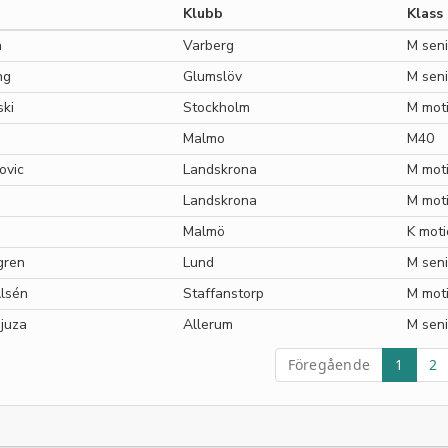
Klubb
Klass
n
Varberg
M seni
ng
Glumslöv
M seni
ski
Stockholm
M mot
Malmo
M40
ovic
Landskrona
M mot
Landskrona
M mot
Malmö
K mot
gren
Lund
M seni
lsén
Staffanstorp
M mot
juza
Allerum
M seni
Föregående
1
2