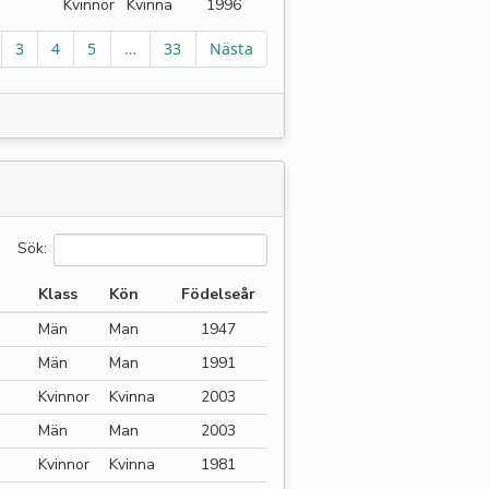
Kvinnor
Kvinna
1996
3
4
5
…
33
Nästa
Sök:
Klass
Kön
Födelseår
Män
Man
1947
Män
Man
1991
Kvinnor
Kvinna
2003
Män
Man
2003
Kvinnor
Kvinna
1981