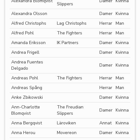
Alexandra Blomqvist
Damer
Kvinna
Slippers
Alexandra Olsson
Damer
Kvinna
Alfred Christophs
Lag Christophs
Herrar
Man
Alfred Pohl
The Fighters
Herrar
Man
Amanda Eriksson
IK Partners
Damer
Kvinna
Andrea Frigell
Damer
Kvinna
Andrea Fuentes
Damer
Kvinna
Delgado
Andreas Pohl
The Fighters
Herrar
Man
Andreas Spång
Herrar
Man
Anke Zbikowski
Damer
Kvinna
Ann-Charlotte
The Freudian
Damer
Kvinna
Blomqvist
Slippers
Anna Bergqvist
Läroviken
Annat
Kvinna
Anna Herou
Movereon
Damer
Kvinna