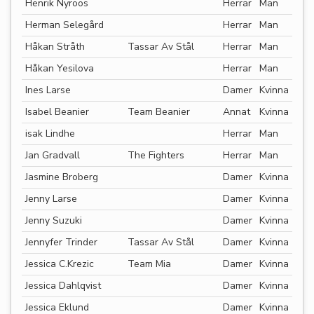
Henrik Nyroos
Herrar
Man
Herman Selegård
Herrar
Man
Håkan Stråth
Tassar Av Stål
Herrar
Man
Håkan Yesilova
Herrar
Man
Ines Larse
Damer
Kvinna
Isabel Beanier
Team Beanier
Annat
Kvinna
isak Lindhe
Herrar
Man
Jan Gradvall
The Fighters
Herrar
Man
Jasmine Broberg
Damer
Kvinna
Jenny Larse
Damer
Kvinna
Jenny Suzuki
Damer
Kvinna
Jennyfer Trinder
Tassar Av Stål
Damer
Kvinna
Jessica C.Krezic
Team Mia
Damer
Kvinna
Jessica Dahlqvist
Damer
Kvinna
Jessica Eklund
Damer
Kvinna