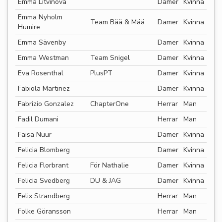
Emma Litvinova
Damer
Kvinna
Emma Nyholm
Team Bää & Mää
Damer
Kvinna
Humire
Emma Sävenby
Damer
Kvinna
Emma Westman
Team Snigel
Damer
Kvinna
Eva Rosenthal
PlusPT
Damer
Kvinna
Fabiola Martinez
Damer
Kvinna
Fabrizio Gonzalez
ChapterOne
Herrar
Man
Fadil Dumani
Herrar
Man
Faisa Nuur
Damer
Kvinna
Felicia Blomberg
Damer
Kvinna
Felicia Florbrant
För Nathalie
Damer
Kvinna
Felicia Svedberg
DU & JAG
Damer
Kvinna
Felix Strandberg
Herrar
Man
Folke Göransson
Herrar
Man