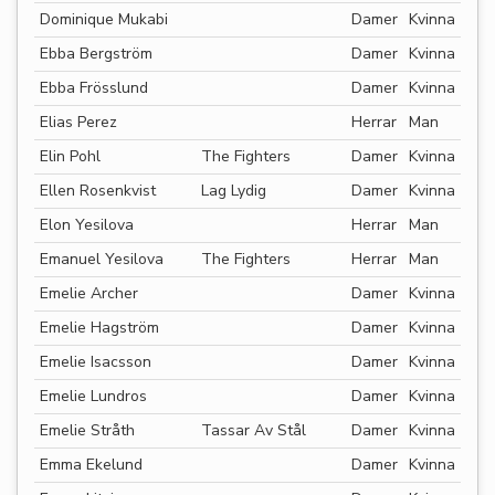
Dominique Mukabi
Damer
Kvinna
Ebba Bergström
Damer
Kvinna
Ebba Frösslund
Damer
Kvinna
Elias Perez
Herrar
Man
Elin Pohl
The Fighters
Damer
Kvinna
Ellen Rosenkvist
Lag Lydig
Damer
Kvinna
Elon Yesilova
Herrar
Man
Emanuel Yesilova
The Fighters
Herrar
Man
Emelie Archer
Damer
Kvinna
Emelie Hagström
Damer
Kvinna
Emelie Isacsson
Damer
Kvinna
Emelie Lundros
Damer
Kvinna
Emelie Stråth
Tassar Av Stål
Damer
Kvinna
Emma Ekelund
Damer
Kvinna