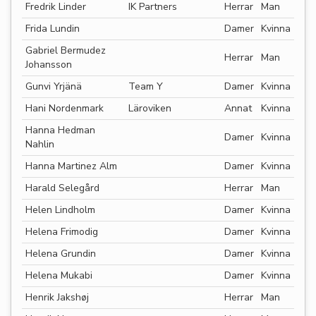
Fredrik Linder
IK Partners
Herrar
Man
Frida Lundin
Damer
Kvinna
Gabriel Bermudez
Herrar
Man
Johansson
Gunvi Yrjänä
Team Y
Damer
Kvinna
Hani Nordenmark
Läroviken
Annat
Kvinna
Hanna Hedman
Damer
Kvinna
Nahlin
Hanna Martinez Alm
Damer
Kvinna
Harald Selegård
Herrar
Man
Helen Lindholm
Damer
Kvinna
Helena Frimodig
Damer
Kvinna
Helena Grundin
Damer
Kvinna
Helena Mukabi
Damer
Kvinna
Henrik Jakshøj
Herrar
Man