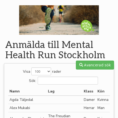
Anmälda till Mental
Health Run Stockholm
Avancerad sök
Visa
rader
Sök:
Namn
Lag
Klass
Kön
Agda Täljedal
Damer
Kvinna
Alex Mukabi
Herrar
Man
The Freudian