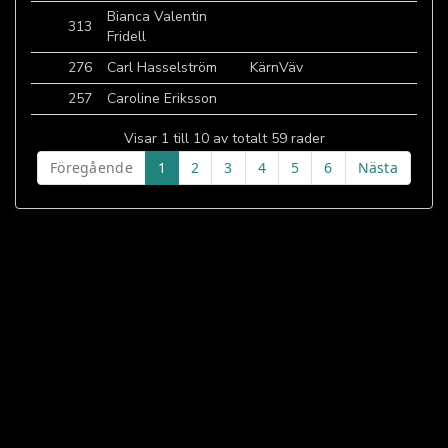
Bianca Valentin
313
Fridell
276
Carl Hasselström
KärnVäv
257
Caroline Eriksson
Visar 1 till 10 av totalt 59 rader
Föregående
1
2
3
4
5
6
Nästa