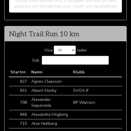
Utöver ovanstående finns 2 deltagare som valt att vara
anonyma och därmed inte visas i start- och resultatlistan
Night Trail Run 10 km
Visa
rader
Sök:
Startnr.
Namn
Klubb
827
Agnes Claesson
831
Albert Storby
SVOA IF
Alexander
798
BP Warriors
Sepulveda
846
Alexandra Högberg
710
Alve Hellberg