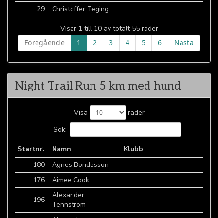
29
Christoffer Teging
Visar 1 till 10 av totalt 55 rader
Föregående
1
2
3
4
5
6
Nästa
Night Trail Run 5 km med hund
Visa
rader
Sök:
Startnr.
Namn
Klubb
180
Agnes Bondesson
176
Aimee Cook
Alexander
196
Tennström