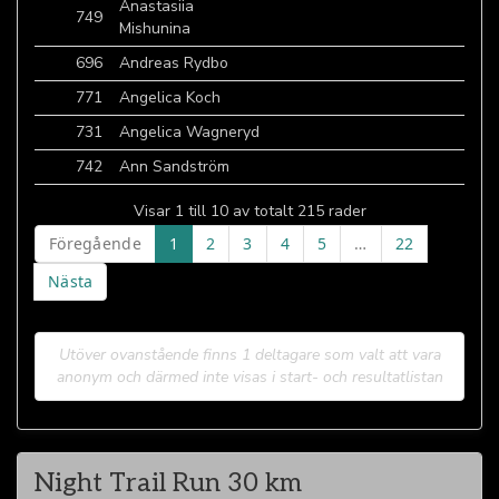
Anastasiia
749
Mishunina
696
Andreas Rydbo
771
Angelica Koch
731
Angelica Wagneryd
742
Ann Sandström
Visar 1 till 10 av totalt 215 rader
Föregående
1
2
3
4
5
…
22
Nästa
Utöver ovanstående finns 1 deltagare som valt att vara
anonym och därmed inte visas i start- och resultatlistan
Night Trail Run 30 km