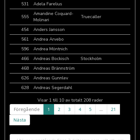
531
Adela Farelius
Amandine Coquard-
555
Truecaller
Molinari
454
Anders Jansson
561
Andrea Arvebo
596
Andrea Möntnich
466
Andreas Bockisch
Stockholm
468
Andreas Brännström
626
Andreas Gunnlev
628
Andreas Segerdahl
Visar 1 till 10 av totalt 208 rader
Föregående
1
2
3
4
5
…
21
Nästa