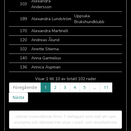
Alexandra
103
Andersson
Uppsala
189
Alexandra Lundström
Brukshundklubb
170
Alexandra Martinell
120
Andreas Ålund
102
Anette Stierna
140
Anna Garmelius
136
Annica Aspman
Visar 1 till 10 av totalt 102 rader
Föregående
1
2
3
4
5
…
11
Nästa
Utöver ovanstående finns 7 deltagare som valt att vara
anonyma och därmed inte visas i start- och resultatlistan