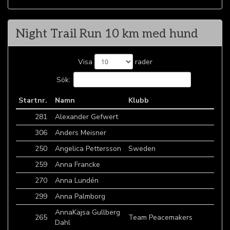
Night Trail Run 10 km med hund
Visa
rader
Sök:
Startnr.
Namn
Klubb
281
Alexander Gefwert
306
Anders Meisner
250
Angelica Pettersson
Sweden
259
Anna Francke
270
Anna Lundén
299
Anna Palmborg
AnnaKajsa Gullberg
265
Team Peacemakers
Dahl