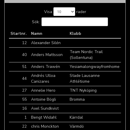
Visa
rader
Sök:
Startnr.
Namn
Klubb
12
Alexander Silén
Team Nordic Trail
40
Anders Mattsson
(Sollentuna)
51
Anders Trawén
Yesiamalongwayfromhome
Andrés Ulloa
Stade Lausanne
44
Canizares
Athlétisme
27
Annelie Hero
TNT Nyköping
55
Antoine Bögli
Bromma
16
Axel Sundkvist
1
Bengt Widahl
Kärrdal
22
chris Monckton
Värmdö