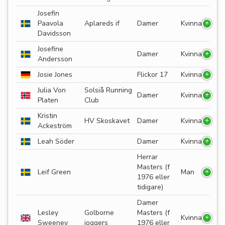
Josefin
Paavola
Aplareds if
Damer
Kvinna
Davidsson
Josefine
Damer
Kvinna
Andersson
Josie Jones
Flickor 17
Kvinna
Julia Von
Solsiå Running
Damer
Kvinna
Platen
Club
Kristin
HV Skoskavet
Damer
Kvinna
Ackeström
Leah Söder
Damer
Kvinna
Herrar
Masters (f
Leif Green
Man
1976 eller
tidigare)
Damer
Lesley
Golborne
Masters (f
Kvinna
Sweeney
joggers
1976 eller