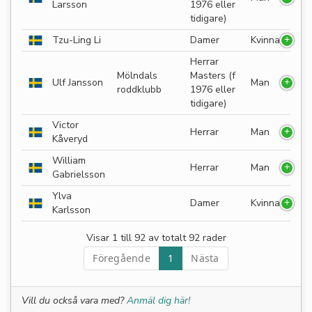
Larsson
1976 eller
tidigare)
Tzu-Ling Li
Damer
Kvinna
Herrar
Mölndals
Masters (f
Ulf Jansson
Man
roddklubb
1976 eller
tidigare)
Victor
Herrar
Man
Kåveryd
William
Herrar
Man
Gabrielsson
Ylva
Damer
Kvinna
Karlsson
Visar 1 till 92 av totalt 92 rader
Föregående
1
Nästa
Vill du också vara med?
Anmäl dig här!