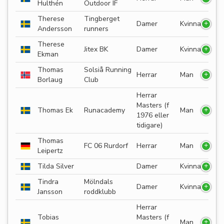
Hulthén
Outdoor IF
Therese
Tingberget
Damer
Kvinna
Andersson
runners
Therese
Jitex BK
Damer
Kvinna
Ekman
Thomas
Solsiå Running
Herrar
Man
Borlaug
Club
Herrar
Masters (f
Thomas Ek
Runacademy
Man
1976 eller
tidigare)
Thomas
FC 06 Rurdorf
Herrar
Man
Leipertz
Tilda Silver
Damer
Kvinna
Tindra
Mölndals
Damer
Kvinna
Jansson
roddklubb
Herrar
Tobias
Masters (f
Man