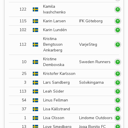
Kamila
122
Ivashchenko
115
Karin Larsen
IFK Göteborg
102
Karin Lundén
Kristina
112
Bengtsson
VarjeSteg
Ankarberg
Kristine
10
Sweden Runners
Dembovska
25
Kristofer Karlsson
3
Lars Sandberg
Solvikingarna
113
Leah Söder
54
Linus Fellman
37
Lisa Källstrand
1
Lisa Olsson
Lindome Outdoors
13
Love Smedberg
Joga Bonito FC