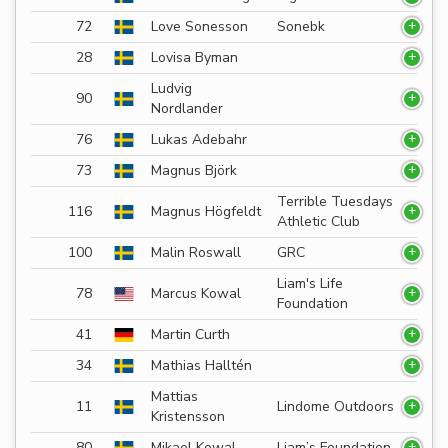
72
Love Sonesson
Sonebk
28
Lovisa Byman
Ludvig
90
Nordlander
76
Lukas Adebahr
73
Magnus Björk
Terrible Tuesdays
116
Magnus Högfeldt
Athletic Club
100
Malin Roswall
GRC
Liam's Life
78
Marcus Kowal
Foundation
41
Martin Curth
34
Mathias Halltén
Mattias
11
Lindome Outdoors
Kristensson
80
Mikael Kowal
Liam’s Foundation