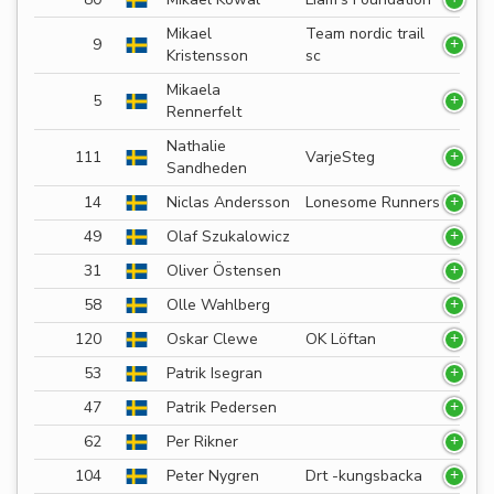
Mikael
Team nordic trail
9
Kristensson
sc
Mikaela
5
Rennerfelt
Nathalie
111
VarjeSteg
Sandheden
14
Niclas Andersson
Lonesome Runners
49
Olaf Szukalowicz
31
Oliver Östensen
58
Olle Wahlberg
120
Oskar Clewe
OK Löftan
53
Patrik Isegran
47
Patrik Pedersen
62
Per Rikner
104
Peter Nygren
Drt -kungsbacka