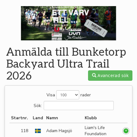
Anmälda till Bunketorp
Backyard Ultra Trail
2026
Avancerad sök
Visa
rader
Sök:
Startnr.
Land
Namn
Klubb
Liam's Life
118
Adam Hagsjö
Foundation