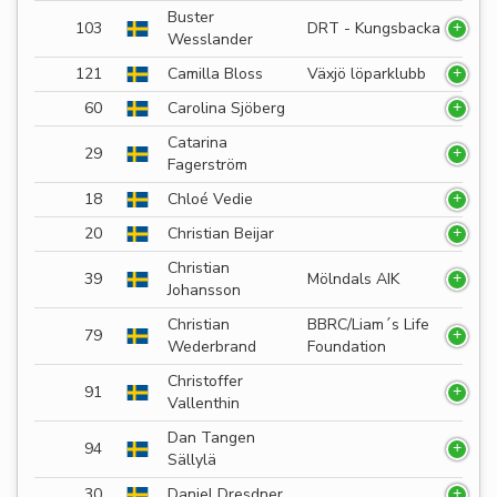
Buster
103
DRT - Kungsbacka
Wesslander
121
Camilla Bloss
Växjö löparklubb
60
Carolina Sjöberg
Catarina
29
Fagerström
18
Chloé Vedie
20
Christian Beijar
Christian
39
Mölndals AIK
Johansson
Christian
BBRC/Liam´s Life
79
Wederbrand
Foundation
Christoffer
91
Vallenthin
Dan Tangen
94
Sällylä
30
Daniel Dresdner