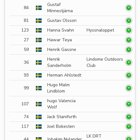
Gustaf
84
Minnestjärna
81
Gustav Olsson
123
Hanna Svahn
Hyssnaloppet
27
Hawar Teya
59
Henrik Gassne
Henrik
Lindome Outdoors
36
Sanderholm
Club
93
Herman Ahlstedt
Hugo Malm
99
Lindblom
hugo Valencia
107
Wolf
74
Jack Staniforth
117
Joel Bokesten
LK DRT
44
Johakim Nylander