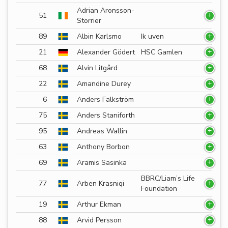
Adrian Aronsson-
51
Storrier
89
Albin Karlsmo
Ik uven
21
Alexander Gödert
HSC Gamlen
68
Alvin Litgård
22
Amandine Durey
6
Anders Falkström
75
Anders Staniforth
95
Andreas Wallin
63
Anthony Borbon
69
Aramis Sasinka
BBRC/Liam’s Life
77
Arben Krasniqi
Foundation
19
Arthur Ekman
88
Arvid Persson