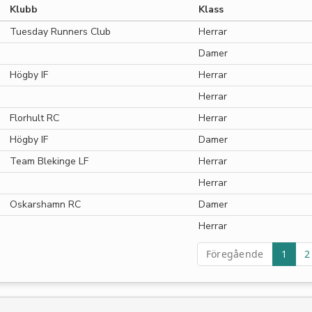
Klubb
Klass
Tuesday Runners Club
Herrar
Damer
Högby IF
Herrar
Herrar
Florhult RC
Herrar
Högby IF
Damer
Team Blekinge LF
Herrar
Herrar
Oskarshamn RC
Damer
Herrar
Föregående
1
2