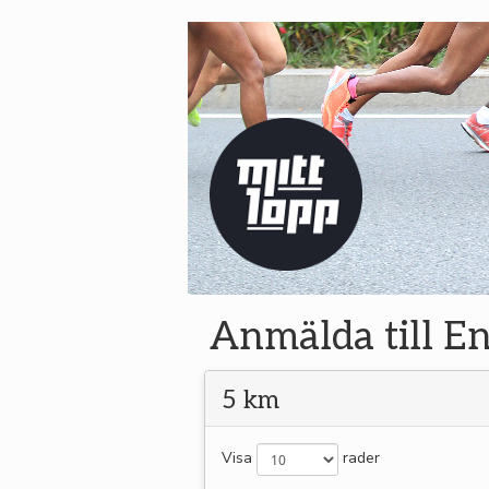
Anmälda till E
5 km
Visa
rader