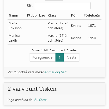
Sök:
Namn
Klubb
Lag
Klass
Kön
Födelseår
Maria
Vuxna (17 år
Kvinna
1971
Eriksson
och äldre)
Monica
Vuxna (17 år
Kvinna
1950
Lindh
och äldre)
Visar 1 till 2 av totalt 2 rader
Föregående
1
Nästa
Vill du också vara med?
Anmäl dig här!
2 varv runt Tisken
Inga anmälda än.
Bli först!