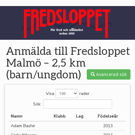
Anmälda till Fredsloppet
Malmö – 2,5 km
(barn/ungdom)
Avancerad sök
Visa
rader
Sök:
Namn
Klubb
Lag
Födelseår
Adam Bashir
2013