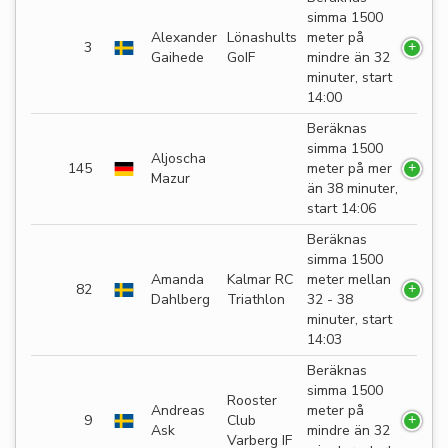
simma 1500
Alexander
Lönashults
meter på
3
Gaihede
GoIF
mindre än 32
minuter, start
14:00
Beräknas
simma 1500
Aljoscha
145
meter på mer
Mazur
än 38 minuter,
start 14:06
Beräknas
simma 1500
Amanda
Kalmar RC
meter mellan
82
Dahlberg
Triathlon
32 - 38
minuter, start
14:03
Beräknas
simma 1500
Rooster
Andreas
meter på
9
Club
Ask
mindre än 32
Varberg IF