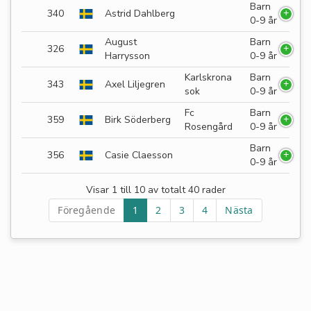
Barn
340
Astrid Dahlberg
0-9 år
August
Barn
326
Harrysson
0-9 år
Karlskrona
Barn
343
Axel Liljegren
sok
0-9 år
Fc
Barn
359
Birk Söderberg
Rosengård
0-9 år
Barn
356
Casie Claesson
0-9 år
Visar 1 till 10 av totalt 40 rader
Föregående
1
2
3
4
Nästa