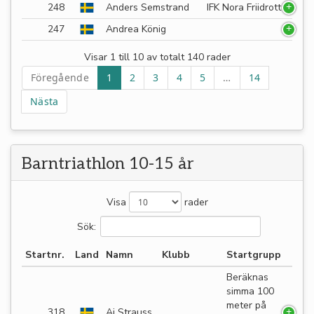
248
Anders Semstrand
IFK Nora Friidrott
247
Andrea König
Visar 1 till 10 av totalt 140 rader
Föregående
1
2
3
4
5
…
14
Nästa
Barntriathlon 10-15 år
Visa
rader
Sök:
Startnr.
Land
Namn
Klubb
Startgrupp
Beräknas
simma 100
meter på
318
Ai Strauss