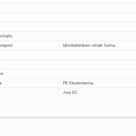
ichalis
nqvist
Idrottskliniken rehab Solna
en
a
FK Studenterna
Axa SC