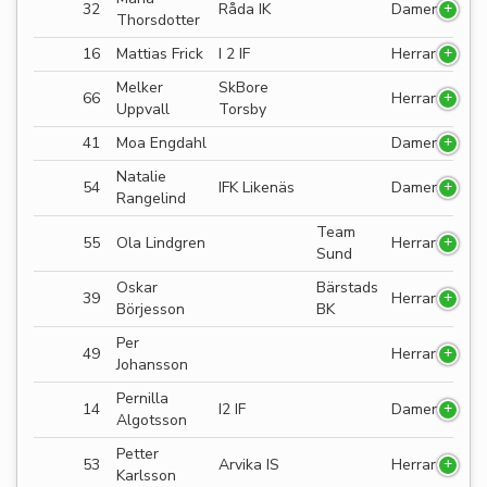
32
Råda IK
Damer
Thorsdotter
16
Mattias Frick
I 2 IF
Herrar
Melker
SkBore
66
Herrar
Uppvall
Torsby
41
Moa Engdahl
Damer
Natalie
54
IFK Likenäs
Damer
Rangelind
Team
55
Ola Lindgren
Herrar
Sund
Oskar
Bärstads
39
Herrar
Börjesson
BK
Per
49
Herrar
Johansson
Pernilla
14
I2 IF
Damer
Algotsson
Petter
53
Arvika IS
Herrar
Karlsson