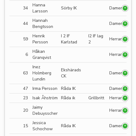
Hanna
34
Sörby IK
Damer
Larsson
Hannah
44
Damer
Bengtsson
Henrik
I 2 IF
I2 IF lag
59
Herrar
Persson
Karlstad
2
Håkan
6
Herrar
Granqvist
Inez
Ekshärads
63
Holmberg
Damer
CK
Lundin
47
Irma Persson
Råda IK
Damer
23
Isak Åhström
Råda ik
Grillbritt
Herrar
Jaimy
20
Herrar
Debuysscher
Jessica
15
Råda IK
Damer
Schochow