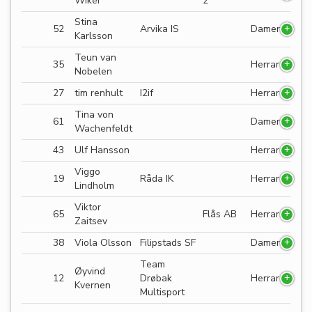
Wiker
2
Stina
52
Arvika IS
Damer
Karlsson
Teun van
35
Herrar
Nobelen
27
tim renhult
I2if
Herrar
Tina von
61
Damer
Wachenfeldt
43
Ulf Hansson
Herrar
Viggo
19
Råda IK
Herrar
Lindholm
Viktor
65
Flås AB
Herrar
Zaitsev
38
Viola Olsson
Filipstads SF
Damer
Team
Øyvind
12
Drøbak
Herrar
Kvernen
Multisport