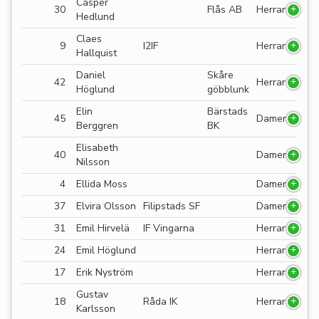
Casper
30
Flås AB
Herrar
Hedlund
Claes
9
I2IF
Herrar
Hallquist
Daniel
Skåre
42
Herrar
Höglund
göbblunk
Elin
Bärstads
45
Damer
Berggren
BK
Elisabeth
40
Damer
Nilsson
4
Ellida Moss
Damer
37
Elvira Olsson
Filipstads SF
Damer
31
Emil Hirvelä
IF Vingarna
Herrar
24
Emil Höglund
Herrar
17
Erik Nyström
Herrar
Gustav
18
Råda IK
Herrar
Karlsson