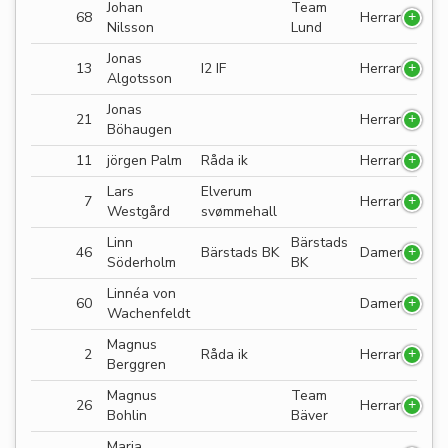
Johan
Team
68
Herrar
Nilsson
Lund
Jonas
13
I2 IF
Herrar
Algotsson
Jonas
21
Herrar
Böhaugen
11
jörgen Palm
Råda ik
Herrar
Lars
Elverum
7
Herrar
Westgård
svømmehall
Linn
Bärstads
46
Bärstads BK
Damer
Söderholm
BK
Linnéa von
60
Damer
Wachenfeldt
Magnus
2
Råda ik
Herrar
Berggren
Magnus
Team
26
Herrar
Bohlin
Bäver
Maria