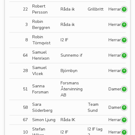
Robert
22
Råda ik
Grillbritt
Herrar
Persson
Robin
3
Råda ik
Herrar
Berggren
Robin
8
I2 IF
Herrar
Törnqvist
Samuel
64
Sunnemo if
Herrar
Henrixon
Samuel
28
Björnbyn
Herrar
Vlcek
Forsmans
Sanna
51
Återvinning
Damer
Forsman
AB
Sara
Team
58
Damer
Söderberg
Sund
67
Simon Ljung
Råda IK
Herrar
Stefan
I2 IF lag
10
I2 IF
Herrar