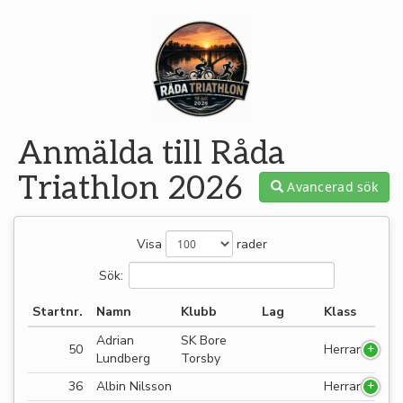
Anmälda till Råda
Triathlon 2026
Avancerad sök
Visa
rader
Sök:
Startnr.
Namn
Klubb
Lag
Klass
Adrian
SK Bore
50
Herrar
Lundberg
Torsby
36
Albin Nilsson
Herrar