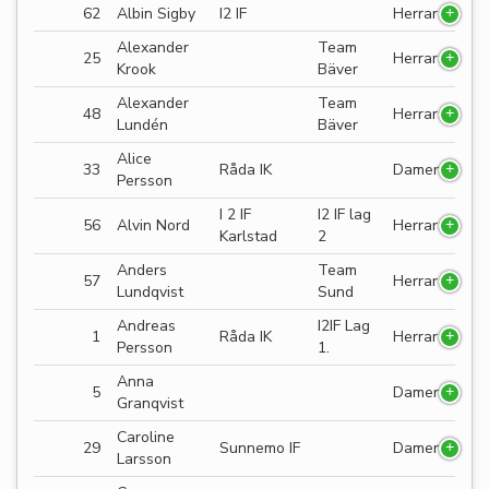
62
Albin Sigby
I2 IF
Herrar
Alexander
Team
25
Herrar
Krook
Bäver
Alexander
Team
48
Herrar
Lundén
Bäver
Alice
33
Råda IK
Damer
Persson
I 2 IF
I2 IF lag
56
Alvin Nord
Herrar
Karlstad
2
Anders
Team
57
Herrar
Lundqvist
Sund
Andreas
I2IF Lag
1
Råda IK
Herrar
Persson
1.
Anna
5
Damer
Granqvist
Caroline
29
Sunnemo IF
Damer
Larsson