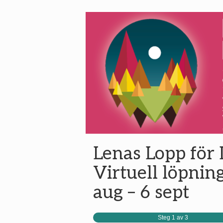
Lenas Lopp för L
Virtuell löpning
aug – 6 sept
Steg 1 av 3