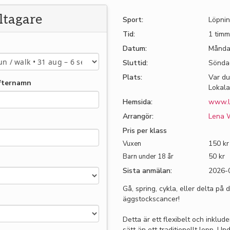
eltagare
Sport:
Löpni
Tid:
1 timm
Datum:
Månda
Sluttid:
Söndag
Plats:
Var du
fternamn
Lokala
Hemsida:
www.l
Arrangör:
Lena W
Pris per klass
150 kr
Vuxen
50 kr
Barn under 18 år
Sista anmälan:
2026-
Gå, spring, cykla, eller delta på d
äggstockscancer!
Detta är ett flexibelt och inklu
sätt än ett traditionellt lopp. U