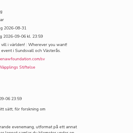
ng
ar
g 2026-08-31
 2026-09-06 kl. 23:59
 vill i världen! : Wherever you want!
 event i Sundsvall och Västerås.
enawfoundation.com/sv
äpplings Stiftelse
09-06 23:59
itt sätt, för forskning om
derande evenemang, utformat på ett annat
nder loppet samlar du kilometer under en