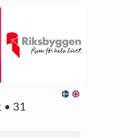
k • 31