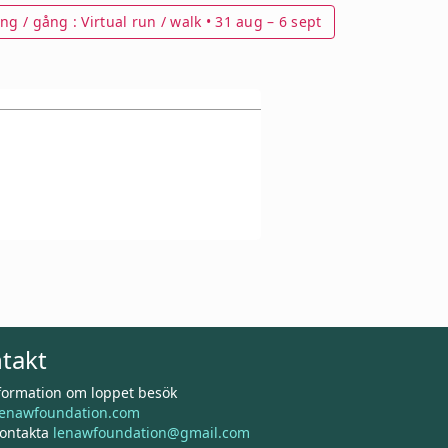
ng / gång : Virtual run / walk • 31 aug – 6 sept
takt
nformation om loppet besök
enawfoundation.com
kontakta
lenawfoundation@gmail.com