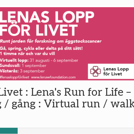
ivet : Lena's Run for Life –
 / gång : Virtual run / wal