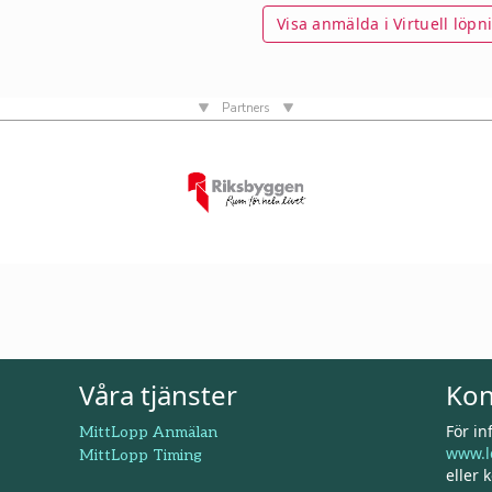
Visa anmälda i Virtuell löpni
Partners
Våra tjänster
Kon
För i
MittLopp Anmälan
www.l
MittLopp Timing
eller 