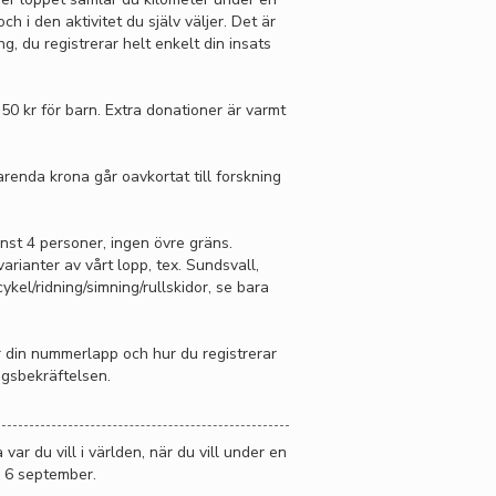
ch i den aktivitet du själv väljer. Det är
, du registrerar helt enkelt din insats
 50 kr för barn. Extra donationer är varmt
arenda krona går oavkortat till forskning
nst 4 personer, ingen övre gräns.
rianter av vårt lopp, tex. Sundsvall,
cykel/ridning/simning/rullskidor, se bara
r din nummerlapp och hur du registrerar
ngsbekräftelsen.
 du vill i världen, när du vill under en
h 6 september.