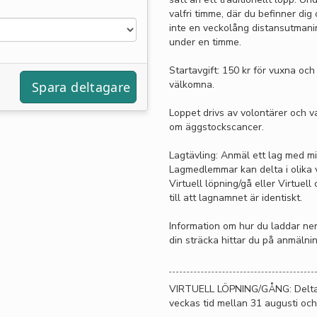
valfri timme, där du befinner dig o
inte en veckolång distansutmaning
under en timme.
Startavgift: 150 kr för vuxna och
välkomna.
Loppet drivs av volontärer och v
om äggstockscancer.
Lagtävling: Anmäl ett lag med mi
Lagmedlemmar kan delta i olika va
Virtuell löpning/gå eller Virtuell 
till att lagnamnet är identiskt.
Information om hur du laddar ne
din sträcka hittar du på anmälni
VIRTUELL LÖPNING/GÅNG: Delta var
veckas tid mellan 31 augusti oc