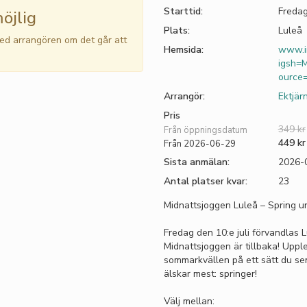
Starttid:
Fredag
öjlig
Plats:
Luleå
med arrangören om det går att
Hemsida:
www.i
igsh
ource
Arrangör:
Ektjärn
Pris
349 kr
Från öppningsdatum
449 kr
Från 2026-06-29
Sista anmälan:
2026-
Antal platser kvar:
23
Midnattsjoggen Luleå – Spring 
Fredag den 10:e juli förvandlas L
Midnattsjoggen är tillbaka! Uppl
sommarkvällen på ett sätt du s
älskar mest: springer!
Välj mellan: