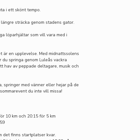
uta i ett skönt tempo.
 längre sträcka genom stadens gator.
a löparhjältar som vill vara med i
det är en upplevelse. Med midnattssolens
år du springa genom Luleås vackra
ett hav av peppade deltagare, musik och
, springer med vänner eller hejar på de
 sommarevent du inte vill missa!
 för 10 km och 20:15 för 5 km
:59
 det finns startplatser kvar.