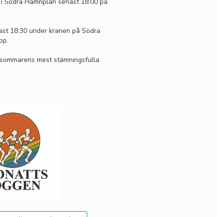
 i Södra Hamnplan senast 18:00 på
st 18:30 under kranen på Södra
pp.
v sommarens mest stämningsfulla