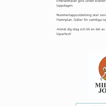
Efteranmälan görs under kranen
loppdagen.
Nummerlappsutdelning sker sena
Hamnplan. Gäller för samtliga lo
Anmäl dig idag och bli en del a
löparfest!