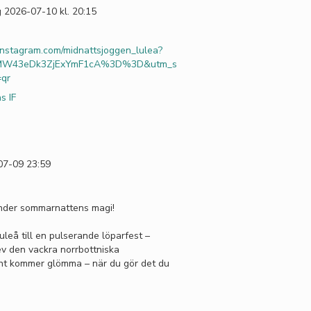
 2026-07-10 kl. 20:15
nstagram.com/midnattsjoggen_lulea?
=MW43eDk3ZjExYmF1cA%3D%3D&utm_s
=qr
s IF
07-09 23:59
under sommarnattens magi!
uleå till en pulserande löparfest –
ev den vackra norrbottniska
ent kommer glömma – när du gör det du