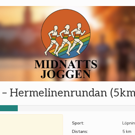
 – Hermelinenrundan (5km
Sport:
Löpni
Distans:
5 km