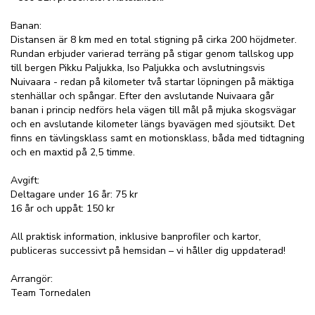
Banan:
Distansen är 8 km med en total stigning på cirka 200 höjdmeter.
Rundan erbjuder varierad terräng på stigar genom tallskog upp
till bergen Pikku Paljukka, Iso Paljukka och avslutningsvis
Nuivaara - redan på kilometer två startar löpningen på mäktiga
stenhällar och spångar. Efter den avslutande Nuivaara går
banan i princip nedförs hela vägen till mål på mjuka skogsvägar
och en avslutande kilometer längs byavägen med sjöutsikt. Det
finns en tävlingsklass samt en motionsklass, båda med tidtagning
och en maxtid på 2,5 timme.
Avgift:
Deltagare under 16 år: 75 kr
16 år och uppåt: 150 kr
All praktisk information, inklusive banprofiler och kartor,
publiceras successivt på hemsidan – vi håller dig uppdaterad!
Arrangör:
Team Tornedalen