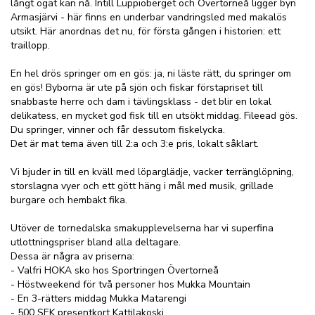
långt ögat kan nå. Intill Luppioberget och Övertorneå ligger byn
Armasjärvi - här finns en underbar vandringsled med makalös
utsikt. Här anordnas det nu, för första gången i historien: ett
traillopp.
En hel drös springer om en gös: ja, ni läste rätt, du springer om
en gös! Byborna är ute på sjön och fiskar förstapriset till
snabbaste herre och dam i tävlingsklass - det blir en lokal
delikatess, en mycket god fisk till en utsökt middag. Fileead gös.
Du springer, vinner och får dessutom fiskelycka.
Det är mat tema även till 2:a och 3:e pris, lokalt såklart.
Vi bjuder in till en kväll med löparglädje, vacker terränglöpning,
storslagna vyer och ett gött häng i mål med musik, grillade
burgare och hembakt fika.
Utöver de tornedalska smakupplevelserna har vi superfina
utlottningspriser bland alla deltagare.
Dessa är några av priserna:
- Valfri HOKA sko hos Sportringen Övertorneå
- Höstweekend för två personer hos Mukka Mountain
- En 3-rätters middag Mukka Matarengi
- 500 SEK presentkort Kattilakoski