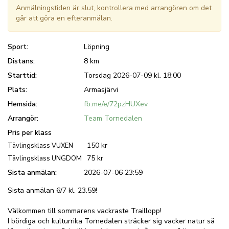
Anmälningstiden är slut, kontrollera med arrangören om det
går att göra en efteranmälan.
Sport:
Löpning
Distans:
8 km
Starttid:
Torsdag 2026-07-09 kl. 18:00
Plats:
Armasjärvi
Hemsida:
fb.me/e/72pzHUXev
Arrangör:
Team Tornedalen
Pris per klass
150 kr
Tävlingsklass VUXEN
75 kr
Tävlingsklass UNGDOM
Sista anmälan:
2026-07-06 23:59
Sista anmälan 6/7 kl. 23.59!
Välkommen till sommarens vackraste Traillopp!
I bördiga och kulturrika Tornedalen sträcker sig vacker natur så