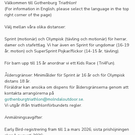
Välkommen till Gothenburg Triathlon!
(For information in English, please select the language in the top
right corner of the page)
Välj mellan våra olika distanser:
Sprint (motionär) och Olympisk (tävling och motionär) för herrar,
damer och stafettlag. Vi har även en Sprint för ungdomar (16-19
år, motion) och SuperSprint Pojkar/flickor (14-15 år, tävling).
För barn upp till 15 år anordnar vi ett Kids Race (Tri4Fun).
Åldersgränser: Minimiålder för Sprint är 16 år och för Olympisk
distans 18 år.
Föräldrar kan ansöka om dispens för åldersgränserna genom att
kontakta arrangörerna på
gothenburgtriathlon@molndaloutdoor.se
.
Vi utgår ifrån triathlonförbundets regler.
Anmälningsavgifter:
Early Bird-registrering fram till 1:a mars 2026, sista prishöjningen