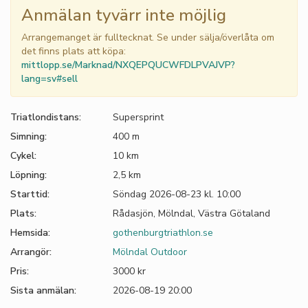
Anmälan tyvärr inte möjlig
Arrangemanget är fulltecknat. Se under sälja/överlåta om
det finns plats att köpa:
mittlopp.se/Marknad/NXQEPQUCWFDLPVAJVP?
lang=sv#sell
Triatlondistans:
Supersprint
Simning:
400 m
Cykel:
10 km
Löpning:
2,5 km
Starttid:
Söndag 2026-08-23 kl. 10:00
Plats:
Rådasjön, Mölndal, Västra Götaland
Hemsida:
gothenburgtriathlon.se
Arrangör:
Mölndal Outdoor
Pris:
3000 kr
Sista anmälan:
2026-08-19 20:00