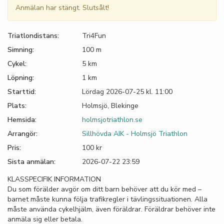
Anmälan har stängt. Slutsålt!
Triatlondistans:
Tri4Fun
Simning:
100 m
Cykel:
5 km
Löpning:
1 km
Starttid:
Lördag 2026-07-25 kl. 11:00
Plats:
Holmsjö, Blekinge
Hemsida:
holmsjotriathlon.se
Arrangör:
Sillhövda AIK - Holmsjö Triathlon
Pris:
100 kr
Sista anmälan:
2026-07-22 23:59
KLASSPECIFIK INFORMATION
Du som förälder avgör om ditt barn behöver att du kör med –
barnet måste kunna följa trafikregler i tävlingssituationen. Alla
måste använda cykelhjälm, även föräldrar. Föräldrar behöver inte
anmäla sig eller betala.