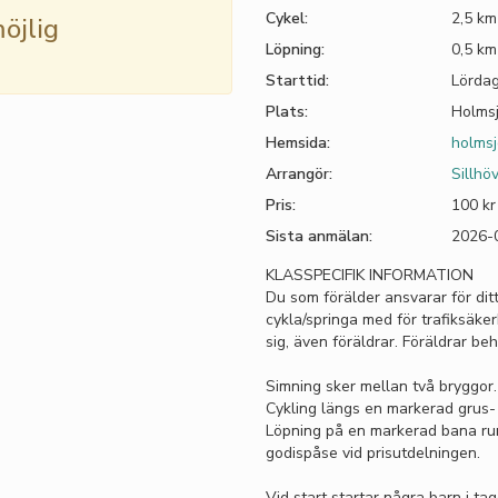
Cykel:
2,5 km
öjlig
Löpning:
0,5 km
Starttid:
Lördag
Plats:
Holmsj
Hemsida:
holmsj
Arrangör:
Sillhö
Pris:
100 kr
Sista anmälan:
2026-
KLASSPECIFIK INFORMATION
Du som förälder ansvarar för dit
cykla/springa med för trafiksäker
sig, även föräldrar. Föräldrar be
Simning sker mellan två bryggor.
Cykling längs en markerad grus-
Löpning på en markerad bana run
godispåse vid prisutdelningen.
Vid start startar några barn i ta