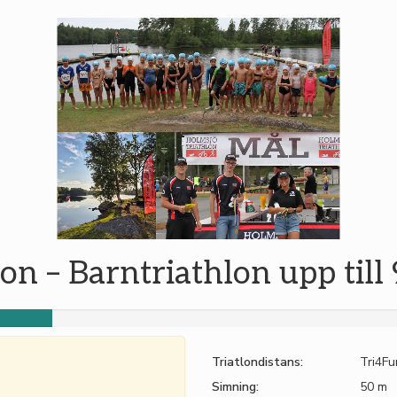
on – Barntriathlon upp till 
Triatlondistans:
Tri4Fu
Simning:
50 m