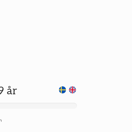
9 år
n