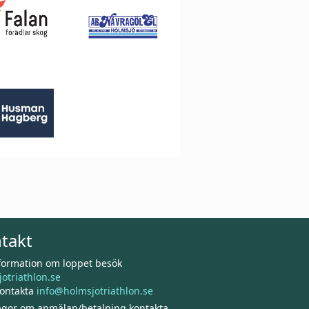
takt
nformation om loppet besök
otriathlon.se
kontakta
info@holmsjotriathlon.se
rågor om anmälan/betalning kontakta