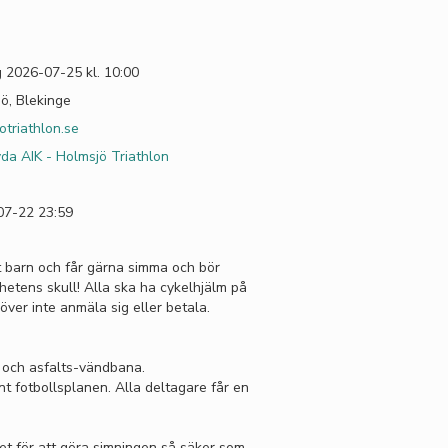
 2026-07-25 kl. 10:00
ö, Blekinge
otriathlon.se
vda AIK - Holmsjö Triathlon
07-22 23:59
t barn och får gärna simma och bör
hetens skull! Alla ska ha cykelhjälm på
höver inte anmäla sig eller betala.
 och asfalts-vändbana.
t fotbollsplanen. Alla deltagare får en
get för att göra simningen så säker som