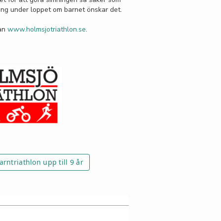
gning under loppet om barnet önskar det.
dan
www.holmsjotriathlon.se
.
rntriathlon upp till 9 år