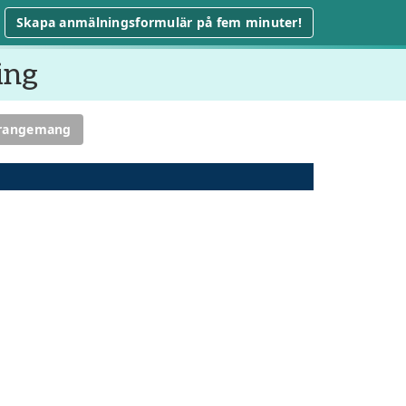
Skapa anmälningsformulär på fem minuter!
ing
rrangemang