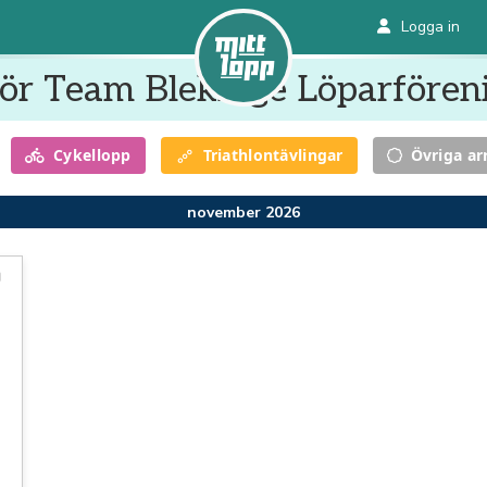
Logga in
ör Team Blekinge Löparfören
Cykel
lopp
Triathlon
tävlingar
Övriga a
november 2026