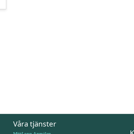
Våra tjänster
K
MittLopp Anmälan