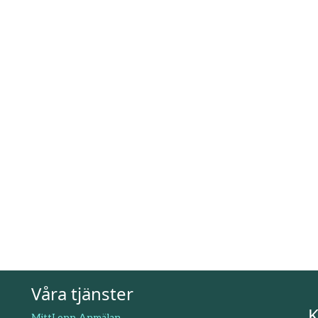
Våra tjänster
K
MittLopp Anmälan