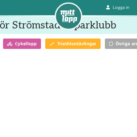
Logga in
ör Strömstad Löparklubb
Cykel
lopp
Triathlon
tävlingar
Övriga a